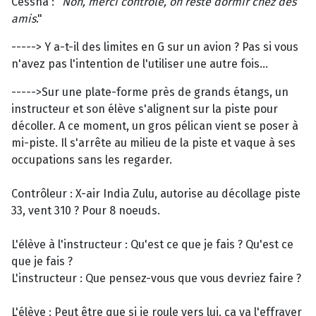
Cessna : "
Non, merci contrôle, on reste dormir chez des
amis
."
-----> Y a-t-il des limites en G sur un avion ? Pas si vous
n'avez pas l'intention de l'utiliser une autre fois...
----->Sur une plate-forme près de grands étangs, un
instructeur et son élève s'alignent sur la piste pour
décoller. A ce moment, un gros pélican vient se poser à
mi-piste. Il s'arrête au milieu de la piste et vaque à ses
occupations sans les regarder.
Contrôleur : X-air India Zulu, autorise au décollage piste
33, vent 310 ? Pour 8 noeuds.
L'élève à l'instructeur : Qu'est ce que je fais ? Qu'est ce
que je fais ?
L'instructeur : Que pensez-vous que vous devriez faire ?
L'élève : Peut être que si je roule vers lui, ça va l'effrayer