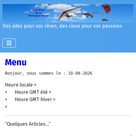
Des ailes pour vos rêves, des cieux pour vos passions
Menu
Bonjour, nous sommes le : 10-08-2026
Heure locale >
< Heure GMT été >
< Heure GMT hiver >
<
“Quelques Articles...”