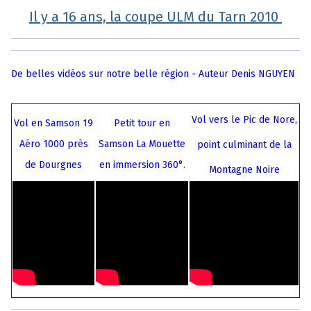
Il y a 16 ans, la coupe ULM du Tarn 2010
De belles vidéos sur notre belle région -
Auteur Denis NGUYEN
Vol vers le Pic de Nore,
Vol en Samson 19
Petit tour en
Aéro 1000 près
Samson La Mouette
point culminant de la
de Dourgnes
en immersion 360°.
Montagne Noire